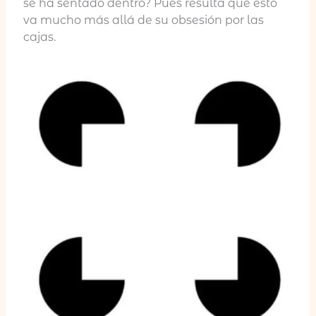
se ha sentado dentro? Pues resulta que esto
va mucho más allá de su obsesión por las
cajas.