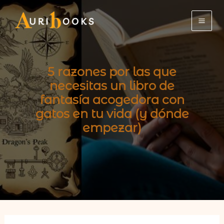
Ir
al
contenido
5 razones por las que
necesitas un libro de
fantasía acogedora con
gatos en tu vida (y dónde
empezar)