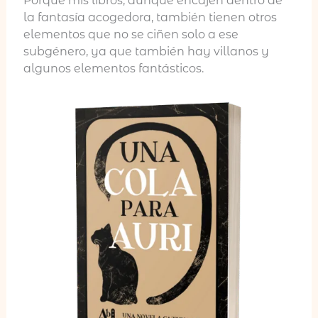
Porque mis libros, aunque encajen dentro de
la fantasía acogedora, también tienen otros
elementos que no se ciñen solo a ese
subgénero, ya que también hay villanos y
algunos elementos fantásticos.